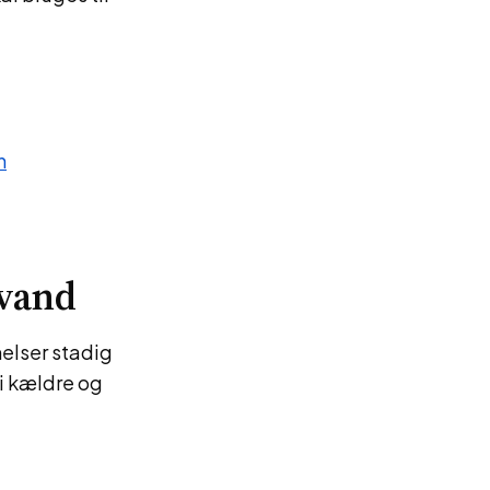
n
nvand
melser stadig
i kældre og