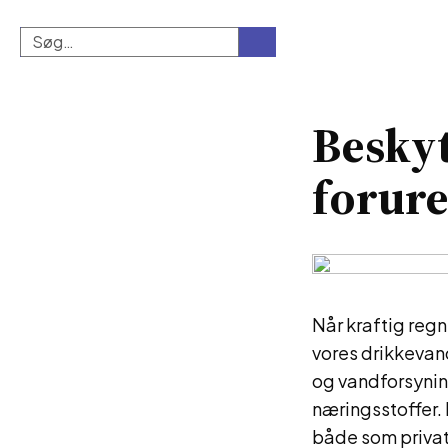
Besky
forur
Når kraftig reg
vores drikkevand
og vandforsynin
næringsstoffer. 
både som privat 