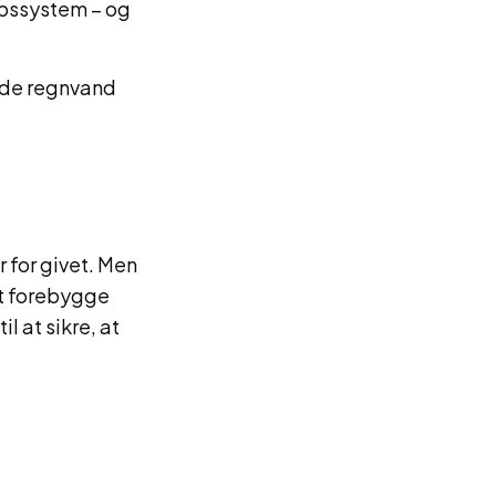
øbssystem – og
ede regnvand
r for givet. Men
at forebygge
 at sikre, at