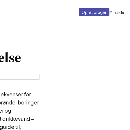
Opret bruger
Min side
else
sekvenser for
brønde, boringer
er og
it drikkevand –
uide til,