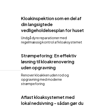
Kloakinspektion som en del af
din langsigtede
vedligeholdelsesplan for huset
Undgå dyre reparationer med
regelmæssig kontrol af kloaksystemet
Strømpeforing: En effektiv
løsning til kloakrenovering
uden opgravning
Renover kloakken uden rod og
opgravning med moderne
strømpeforing
Aflast kloaksystemet med
lokal nedsivning – sådan gør du