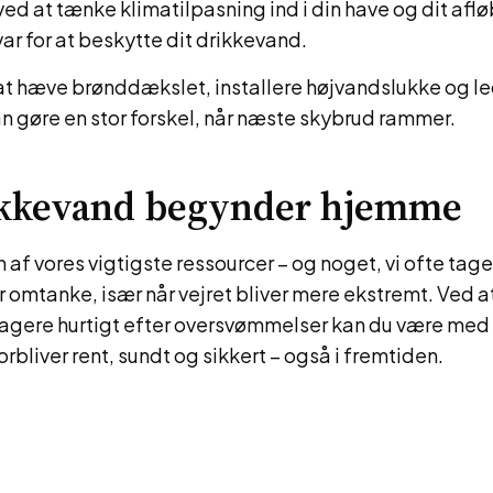
ed at tænke klimatilpasning ind i din have og dit afl
ar for at beskytte dit drikkevand.
at hæve brønddækslet, installere højvandslukke og l
n gøre en stor forskel, når næste skybrud rammer.
ikkevand begynder hjemme
 af vores vigtigste ressourcer – og noget, vi ofte tage
r omtanke, især når vejret bliver mere ekstremt. Ved 
agere hurtigt efter oversvømmelser kan du være med til
orbliver rent, sundt og sikkert – også i fremtiden.