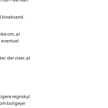
ed kloakvand.
anke om, at
 eventuel
er, der viser, at
tigere regnskyl.
 Som boligejer