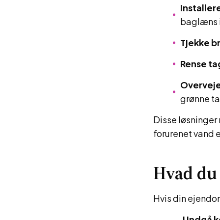
Installe
baglæns i
Tjekke b
Rense ta
Overveje
grønne ta
Disse løsninger 
forurenet vand e
Hvad du 
Hvis din ejendom
Undgå k