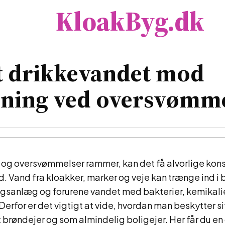
KloakByg.dk
t drikkevandet mod
ening ved oversvømm
n og oversvømmelser rammer, kan det få alvorlige kon
. Vand fra kloakker, marker og veje kan trænge ind i 
gsanlæg og forurene vandet med bakterier, kemikali
Derfor er det vigtigt at vide, hvordan man beskytter s
brøndejer og som almindelig boligejer. Her får du en g