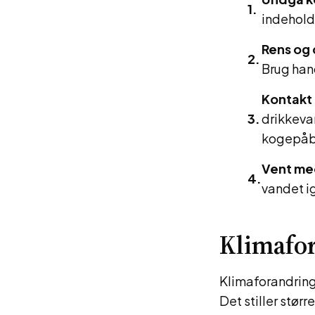
indehold
Rens og 
Brug han
Kontakt
drikkeva
kogepåb
Vent me
vandet ig
Klimafor
Klimaforandringe
Det stiller stør