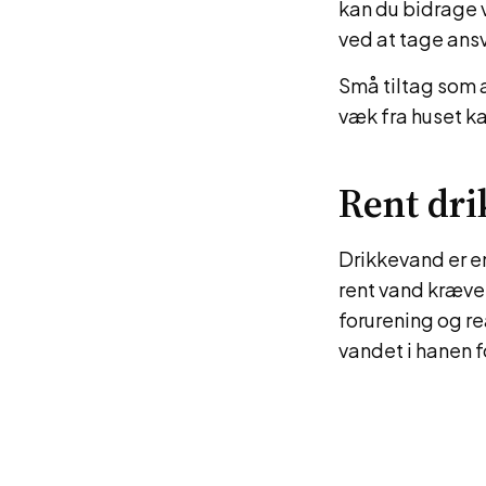
kan du bidrage v
ved at tage ansv
Små tiltag som 
væk fra huset ka
Rent dr
Drikkevand er en
rent vand kræve
forurening og re
vandet i hanen f