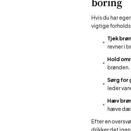
boring
Hvis du har egen
vigtige forholds
Tjek brø
revner i 
Hold omr
brønden. 
Sørg for
leder van
Hæv brø
hæve dæks
Efter en oversvø
drikker det igen.