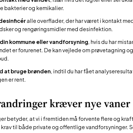
e bakterier og kemikalier.
desinficér
alle overflader, der har været i kontakt m
dsker og rengøringsmidler med desinfektion.
 din kommune eller vandforsyning
, hvis du har mist
ndet er forurenet. De kan vejlede om prøvetagning og
ud.
d at bruge brønden
, indtil du har fået analyseresultat
en er rent.
andringer kræver nye vaner
r betyder, at vi i fremtiden må forvente flere og kraf
re krav til både private og offentlige vandforsyninger.