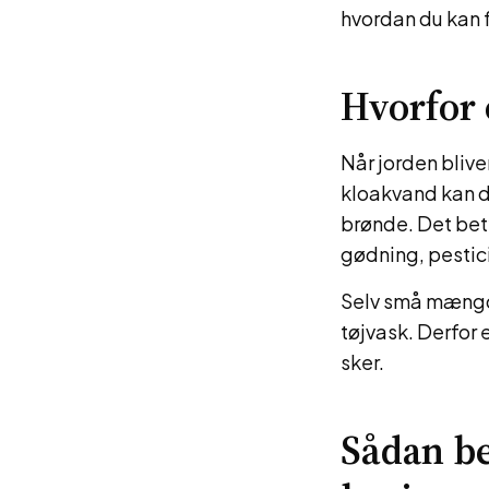
hvordan du kan f
Hvorfor 
Når jorden blive
kloakvand kan d
brønde. Det bety
gødning, pestici
Selv små mængde
tøjvask. Derfor
sker.
Sådan be