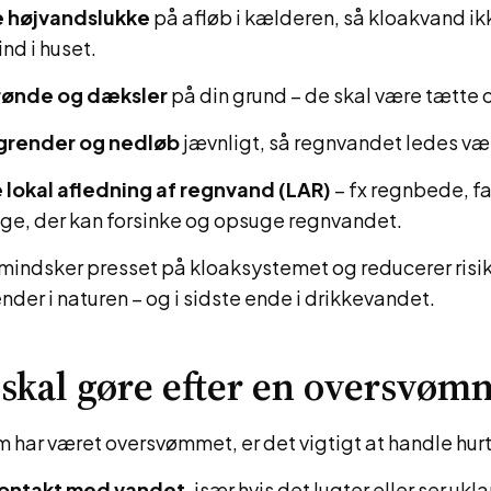
re højvandslukke
på afløb i kælderen, så kloakvand ik
nd i huset.
rønde og dæksler
på din grund – de skal være tætte o
grender og nedløb
jævnligt, så regnvandet ledes væk
 lokal afledning af regnvand (LAR)
– fx regnbede, fa
ge, der kan forsinke og opsuge regnvandet.
mindsker presset på kloaksystemet og reducerer risik
nder i naturen – og i sidste ende i drikkevandet.
skal gøre efter en oversvøm
 har været oversvømmet, er det vigtigt at handle hurt
ontakt med vandet
, især hvis det lugter eller ser ukl