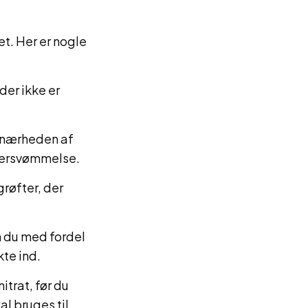
et. Her er nogle
 der ikke er
i nærheden af
oversvømmelse.
grøfter, der
n du med fordel
te ind.
itrat, før du
al bruges til