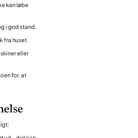
ke kan løbe
g i god stand.
 fra huset.
skiner eller
oen for, at
melse
igt:
art ud – det kan