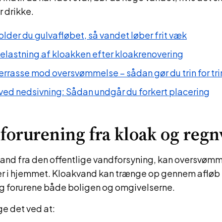
 drikke.
lder du gulvafløbet, så vandet løber frit væk
lastning af kloakken efter kloakrenovering
errasse mod oversvømmelse – sådan gør du trin for tri
ed nedsivning: Sådan undgår du forkert placering
forurening fra kloak og reg
 vand fra den offentlige vandforsyning, kan oversvøm
 i hjemmet. Kloakvand kan trænge op gennem afløb 
 forurene både boligen og omgivelserne.
e det ved at: