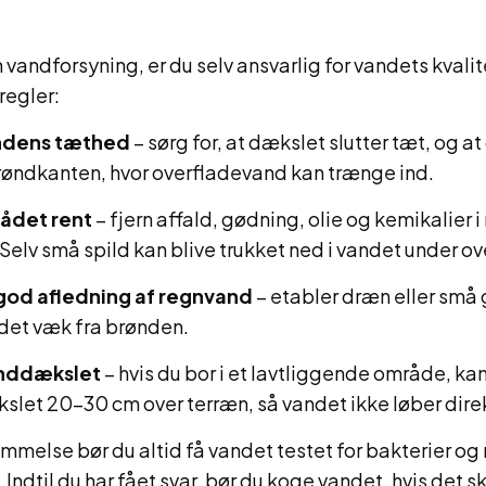
 vandforsyning, er du selv ansvarlig for vandets kvalit
regler:
ndens tæthed
– sørg for, at dækslet slutter tæt, og at
brøndkanten, hvor overfladevand kan trænge ind.
ådet rent
– fjern affald, gødning, olie og kemikalier 
Selv små spild kan blive trukket ned i vandet under 
 god afledning af regnvand
– etabler dræn eller små 
det væk fra brønden.
nddækslet
– hvis du bor i et lavtliggende område, ka
let 20–30 cm over terræn, så vandet ikke løber direk
mmelse bør du altid få vandet testet for bakterier og n
 Indtil du har fået svar, bør du koge vandet, hvis det sk