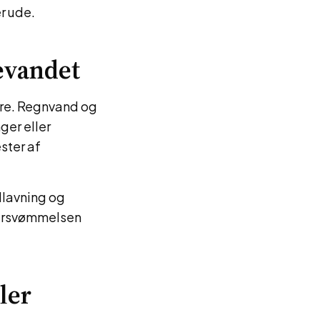
r ude.
evandet
mere. Regnvand og
ger eller
ster af
dlavning og
oversvømmelsen
ler