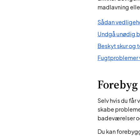
madlavning eller
Sådan vedligeho
Undgå unødig be
Beskyt skur og t
Fugtproblemer v
Forebyg 
Selv hvis du får
skabe problemer
badeværelser og
Du kan forebygg